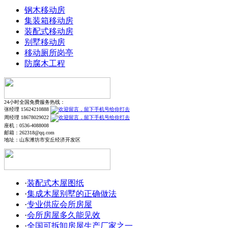
钢木移动房
集装箱移动房
装配式移动房
别墅移动房
移动厕所岗亭
防腐木工程
24小时全国免费服务热线：
张经理 15624210888
周经理 18678029022
座机：0536-4088008
邮箱：262318@qq.com
地址：山东潍坊市安丘经济开发区
·
装配式木屋图纸
·
集成木屋别墅的正确做法
·
专业供应会所房屋
·
会所房屋多久能见效
·
全国可拆卸房屋生产厂家之一