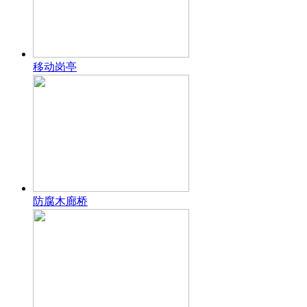
移动岗亭
防腐木廊桥